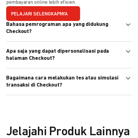
pembayaran online lebih efisien.
PELAJARI SELENGKAPNYA
Bahasa pemrograman apa yang didukung
Checkout?
Checkout mendukung semua bahasa pemrograman (Java,
Apa saja yang dapat dipersonalisasi pada
PHP, Node.js, Go, dll).
halaman Checkout?
Anda dapat mempersonalisasi logo, tema warna,
Bagaimana cara melakukan tes atau simulasi
preferensi bahasa, dan urutan metode pembayaran sesuai
transaksi di Checkout?
kebutuhan brand Anda.
Anda dapat melakukan tes transaksi menggunakan
environment
Sandbox
sebelum live.
Jelajahi Produk Lainnya