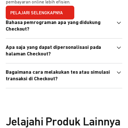
pembayaran online lebih efisien.
PELAJARI SELENGKAPNYA
Bahasa pemrograman apa yang didukung
Checkout?
Checkout mendukung semua bahasa pemrograman (Java,
Apa saja yang dapat dipersonalisasi pada
PHP, Node.js, Go, dll).
halaman Checkout?
Anda dapat mempersonalisasi logo, tema warna,
Bagaimana cara melakukan tes atau simulasi
preferensi bahasa, dan urutan metode pembayaran sesuai
transaksi di Checkout?
kebutuhan brand Anda.
Anda dapat melakukan tes transaksi menggunakan
environment
Sandbox
sebelum live.
Jelajahi Produk Lainnya