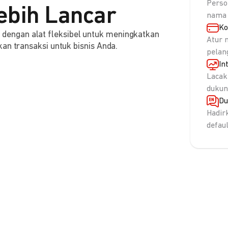
Perso
ebih Lancar
nama 
Ko
engan alat fleksibel untuk meningkatkan
Atur 
an transaksi untuk bisnis Anda.
pelan
In
Lacak
dukun
Du
Hadir
defau