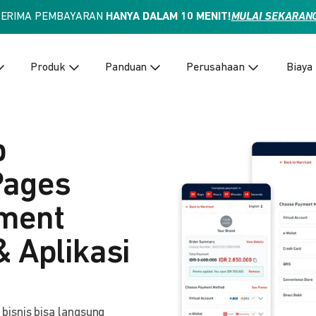
TERIMA PEMBAYARAN
HANYA DALAM 10 MENIT!
MULAI SEKARAN
Produk
Panduan
Perusahaan
Biaya
p
Pages
yment
& Aplikasi
isnis bisa langsung