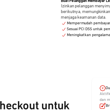
Buat Pelanggan Membayar Leb
Izinkan pelanggan menyim
berikutnya, memungkinkan 
menjaga keamanan data.
Mempermudah pembayaran
Sesuai PCI DSS untuk p
Meningkatkan pengalama
Du
Aktif
dan m
heckout untuk
Br