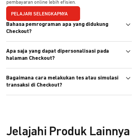
pembayaran online lebih efisien.
PELAJARI SELENGKAPNYA
Bahasa pemrograman apa yang didukung
Checkout?
Checkout mendukung semua bahasa pemrograman (Java,
Apa saja yang dapat dipersonalisasi pada
PHP, Node.js, Go, dll).
halaman Checkout?
Anda dapat mempersonalisasi logo, tema warna,
Bagaimana cara melakukan tes atau simulasi
preferensi bahasa, dan urutan metode pembayaran sesuai
transaksi di Checkout?
kebutuhan brand Anda.
Anda dapat melakukan tes transaksi menggunakan
environment
Sandbox
sebelum live.
Jelajahi Produk Lainnya