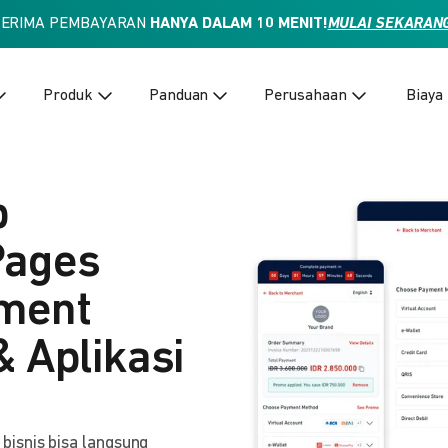
TERIMA PEMBAYARAN
HANYA DALAM 10 MENIT!
MULAI SEKARAN
Produk
Panduan
Perusahaan
Biaya
p
Pages
yment
& Aplikasi
isnis bisa langsung