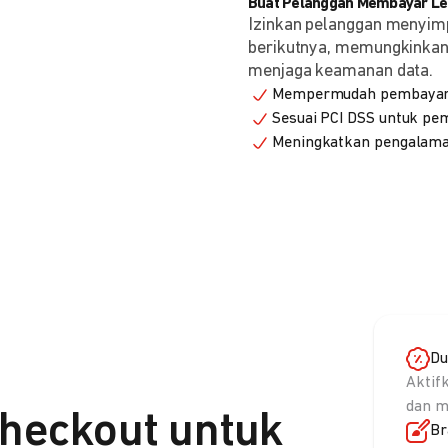
Buat Pelanggan Membayar Leb
Izinkan pelanggan menyim
berikutnya, memungkinkan 
menjaga keamanan data.
Mempermudah pembayaran
Sesuai PCI DSS untuk p
Meningkatkan pengalama
Du
Aktif
dan m
heckout untuk
Br