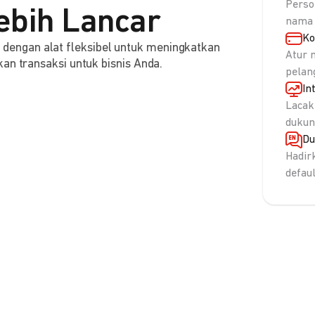
Perso
ebih Lancar
nama 
Ko
engan alat fleksibel untuk meningkatkan
Atur 
an transaksi untuk bisnis Anda.
pelan
In
Lacak
dukun
Du
Hadir
defau