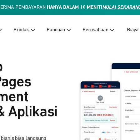
TERIMA PEMBAYARAN
HANYA DALAM 10 MENIT!
MULAI SEKARAN
Produk
Panduan
Perusahaan
Biaya
p
Pages
yment
& Aplikasi
isnis bisa langsung