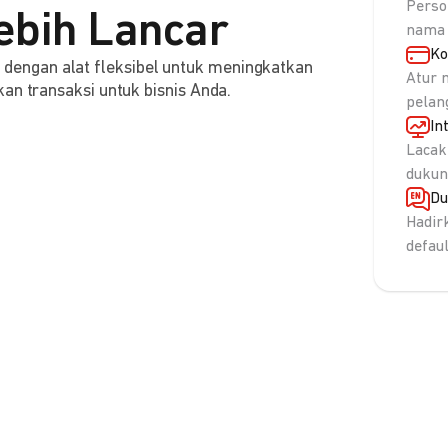
Perso
ebih Lancar
nama 
Ko
engan alat fleksibel untuk meningkatkan
Atur 
an transaksi untuk bisnis Anda.
pelan
In
Lacak
dukun
Du
Hadir
defau