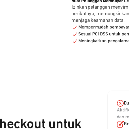
Buat Pelanggan Membayar Leb
Izinkan pelanggan menyim
berikutnya, memungkinkan 
menjaga keamanan data.
Mempermudah pembayaran
Sesuai PCI DSS untuk p
Meningkatkan pengalama
Du
Aktif
dan m
heckout untuk
Br