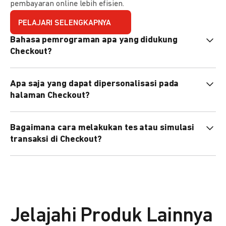
pembayaran online lebih efisien.
PELAJARI SELENGKAPNYA
Bahasa pemrograman apa yang didukung
Checkout?
Checkout mendukung semua bahasa pemrograman (Java,
Apa saja yang dapat dipersonalisasi pada
PHP, Node.js, Go, dll).
halaman Checkout?
Anda dapat mempersonalisasi logo, tema warna,
Bagaimana cara melakukan tes atau simulasi
preferensi bahasa, dan urutan metode pembayaran sesuai
transaksi di Checkout?
kebutuhan brand Anda.
Anda dapat melakukan tes transaksi menggunakan
environment
Sandbox
sebelum live.
Jelajahi Produk Lainnya