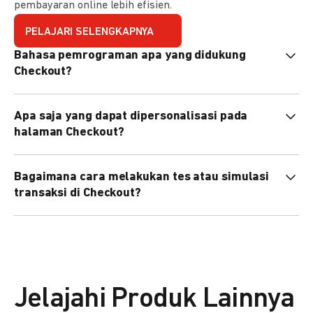
pembayaran online lebih efisien.
PELAJARI SELENGKAPNYA
Bahasa pemrograman apa yang didukung
Checkout?
Checkout mendukung semua bahasa pemrograman (Java,
Apa saja yang dapat dipersonalisasi pada
PHP, Node.js, Go, dll).
halaman Checkout?
Anda dapat mempersonalisasi logo, tema warna,
Bagaimana cara melakukan tes atau simulasi
preferensi bahasa, dan urutan metode pembayaran sesuai
transaksi di Checkout?
kebutuhan brand Anda.
Anda dapat melakukan tes transaksi menggunakan
environment
Sandbox
sebelum live.
Jelajahi Produk Lainnya