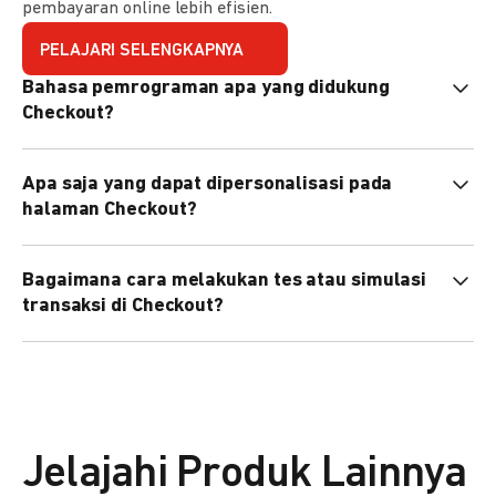
pembayaran online lebih efisien.
PELAJARI SELENGKAPNYA
Bahasa pemrograman apa yang didukung
Checkout?
Checkout mendukung semua bahasa pemrograman (Java,
Apa saja yang dapat dipersonalisasi pada
PHP, Node.js, Go, dll).
halaman Checkout?
Anda dapat mempersonalisasi logo, tema warna,
Bagaimana cara melakukan tes atau simulasi
preferensi bahasa, dan urutan metode pembayaran sesuai
transaksi di Checkout?
kebutuhan brand Anda.
Anda dapat melakukan tes transaksi menggunakan
environment
Sandbox
sebelum live.
Jelajahi Produk Lainnya