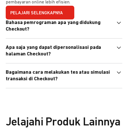
pembayaran online lebih efisien.
PELAJARI SELENGKAPNYA
Bahasa pemrograman apa yang didukung
Checkout?
Checkout mendukung semua bahasa pemrograman (Java,
Apa saja yang dapat dipersonalisasi pada
PHP, Node.js, Go, dll).
halaman Checkout?
Anda dapat mempersonalisasi logo, tema warna,
Bagaimana cara melakukan tes atau simulasi
preferensi bahasa, dan urutan metode pembayaran sesuai
transaksi di Checkout?
kebutuhan brand Anda.
Anda dapat melakukan tes transaksi menggunakan
environment
Sandbox
sebelum live.
Jelajahi Produk Lainnya