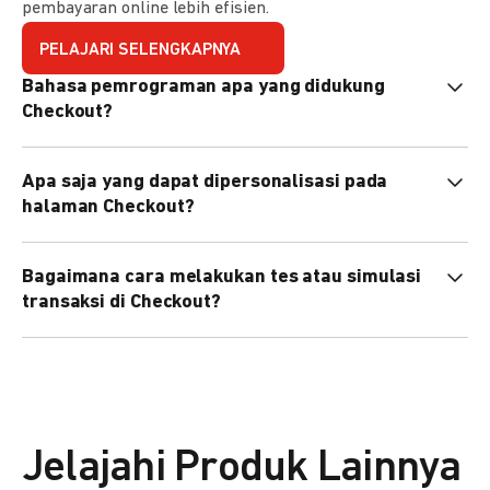
pembayaran online lebih efisien.
PELAJARI SELENGKAPNYA
Bahasa pemrograman apa yang didukung
Checkout?
Checkout mendukung semua bahasa pemrograman (Java,
Apa saja yang dapat dipersonalisasi pada
PHP, Node.js, Go, dll).
halaman Checkout?
Anda dapat mempersonalisasi logo, tema warna,
Bagaimana cara melakukan tes atau simulasi
preferensi bahasa, dan urutan metode pembayaran sesuai
transaksi di Checkout?
kebutuhan brand Anda.
Anda dapat melakukan tes transaksi menggunakan
environment
Sandbox
sebelum live.
Jelajahi Produk Lainnya