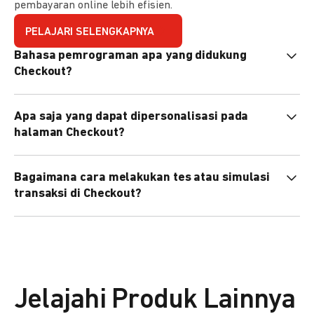
pembayaran online lebih efisien.
PELAJARI SELENGKAPNYA
Bahasa pemrograman apa yang didukung
Checkout?
Checkout mendukung semua bahasa pemrograman (Java,
Apa saja yang dapat dipersonalisasi pada
PHP, Node.js, Go, dll).
halaman Checkout?
Anda dapat mempersonalisasi logo, tema warna,
Bagaimana cara melakukan tes atau simulasi
preferensi bahasa, dan urutan metode pembayaran sesuai
transaksi di Checkout?
kebutuhan brand Anda.
Anda dapat melakukan tes transaksi menggunakan
environment
Sandbox
sebelum live.
Jelajahi Produk Lainnya