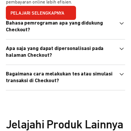
pembayaran online lebih efisien.
PELAJARI SELENGKAPNYA
Bahasa pemrograman apa yang didukung
Checkout?
Checkout mendukung semua bahasa pemrograman (Java,
Apa saja yang dapat dipersonalisasi pada
PHP, Node.js, Go, dll).
halaman Checkout?
Anda dapat mempersonalisasi logo, tema warna,
Bagaimana cara melakukan tes atau simulasi
preferensi bahasa, dan urutan metode pembayaran sesuai
transaksi di Checkout?
kebutuhan brand Anda.
Anda dapat melakukan tes transaksi menggunakan
environment
Sandbox
sebelum live.
Jelajahi Produk Lainnya