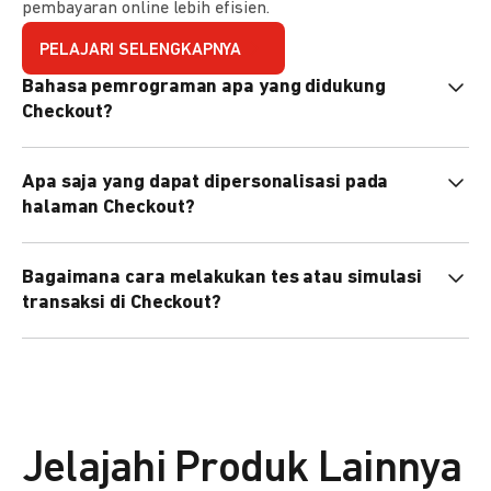
pembayaran online lebih efisien.
PELAJARI SELENGKAPNYA
Bahasa pemrograman apa yang didukung
Checkout?
Checkout mendukung semua bahasa pemrograman (Java,
Apa saja yang dapat dipersonalisasi pada
PHP, Node.js, Go, dll).
halaman Checkout?
Anda dapat mempersonalisasi logo, tema warna,
Bagaimana cara melakukan tes atau simulasi
preferensi bahasa, dan urutan metode pembayaran sesuai
transaksi di Checkout?
kebutuhan brand Anda.
Anda dapat melakukan tes transaksi menggunakan
environment
Sandbox
sebelum live.
Jelajahi Produk Lainnya