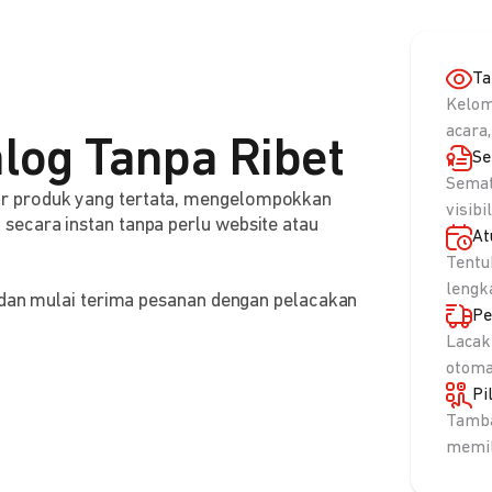
Ta
Kelom
acara,
log Tanpa Ribet
Se
Semat
r produk yang tertata, mengelompokkan
visibi
ecara instan tanpa perlu website atau
At
Tentu
lengk
, dan mulai terima pesanan dengan pelacakan
Pe
Lacak
otoma
Pi
Tamba
memil