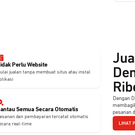
Jua
idak Perlu Website
Den
ulai jualan tanpa membuat situs atau instal
plikasi
Rib
Dengan DO
membagik
antau Semua Secara Otomatis
pesanan d
esanan dan pembayaran tercatat otomatis
LIHAT 
ecara real-time