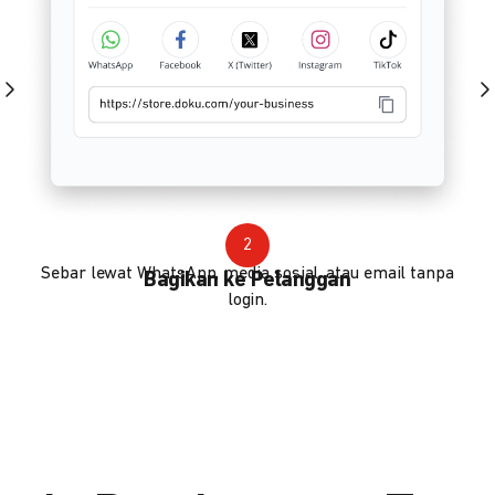
2
Sebar lewat WhatsApp, media sosial, atau email tanpa
Bagikan ke Pelanggan
login.