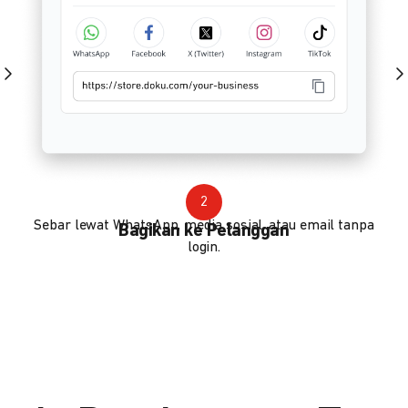
2
Sebar lewat WhatsApp, media sosial, atau email tanpa
Bagikan ke Pelanggan
login.