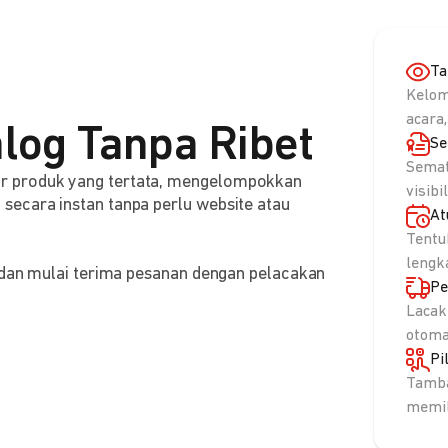
Ta
Kelom
acara,
log Tanpa Ribet
Se
Semat
r produk yang tertata, mengelompokkan
visibi
ecara instan tanpa perlu website atau
At
Tentu
lengk
, dan mulai terima pesanan dengan pelacakan
Pe
Lacak
otoma
Pi
Tamba
memil