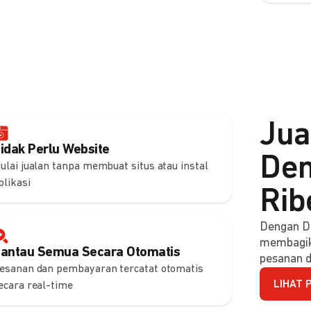
Jua
idak Perlu Website
Den
ulai jualan tanpa membuat situs atau instal
plikasi
Rib
Dengan DO
membagik
antau Semua Secara Otomatis
pesanan d
esanan dan pembayaran tercatat otomatis
LIHAT 
ecara real-time