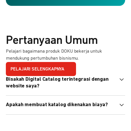
Pertanyaan Umum
Pelajari bagaimana produk DOKU bekerja untuk
mendukung pertumbuhan bisnismu.
PELAJARI SELENGKAPNYA
Bisakah Digital Catalog terintegrasi dengan
website saya?
Tidak langsung, tapi Anda bisa membagikan link katalog
Apakah membuat katalog dikenakan biaya?
atau menyematkan QR code di website Anda.
Tidak, pembuatan katalog gratis. Biaya hanya dikenakan
untuk transaksi yang berhasil.