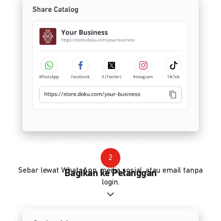
2
Sebar lewat WhatsApp, media sosial, atau email tanpa
Bagikan ke Pelanggan
login.