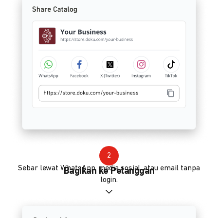
2
Sebar lewat WhatsApp, media sosial, atau email tanpa
Bagikan ke Pelanggan
login.