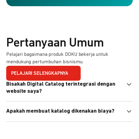
Pertanyaan Umum
Pelajari bagaimana produk DOKU bekerja untuk
mendukung pertumbuhan bisnismu.
PELAJARI SELENGKAPNYA
Bisakah Digital Catalog terintegrasi dengan
website saya?
Tidak langsung, tapi Anda bisa membagikan link katalog
Apakah membuat katalog dikenakan biaya?
atau menyematkan QR code di website Anda.
Tidak, pembuatan katalog gratis. Biaya hanya dikenakan
untuk transaksi yang berhasil.