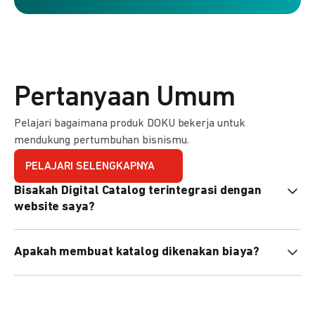
Pertanyaan Umum
Pelajari bagaimana produk DOKU bekerja untuk
mendukung pertumbuhan bisnismu.
PELAJARI SELENGKAPNYA
Bisakah Digital Catalog terintegrasi dengan
website saya?
Tidak langsung, tapi Anda bisa membagikan link katalog
Apakah membuat katalog dikenakan biaya?
atau menyematkan QR code di website Anda.
Tidak, pembuatan katalog gratis. Biaya hanya dikenakan
untuk transaksi yang berhasil.