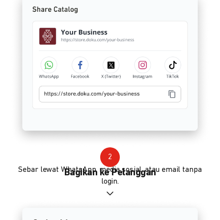
2
Sebar lewat WhatsApp, media sosial, atau email tanpa
Bagikan ke Pelanggan
login.