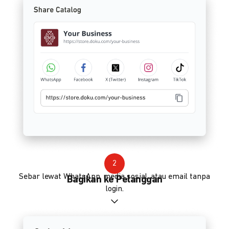
2
Sebar lewat WhatsApp, media sosial, atau email tanpa
Bagikan ke Pelanggan
login.