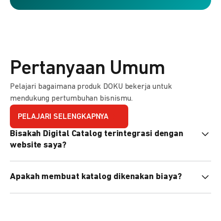
Pertanyaan Umum
Pelajari bagaimana produk DOKU bekerja untuk
mendukung pertumbuhan bisnismu.
PELAJARI SELENGKAPNYA
Bisakah Digital Catalog terintegrasi dengan
website saya?
Tidak langsung, tapi Anda bisa membagikan link katalog
Apakah membuat katalog dikenakan biaya?
atau menyematkan QR code di website Anda.
Tidak, pembuatan katalog gratis. Biaya hanya dikenakan
untuk transaksi yang berhasil.