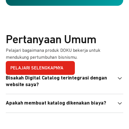
Pertanyaan Umum
Pelajari bagaimana produk DOKU bekerja untuk
mendukung pertumbuhan bisnismu.
PELAJARI SELENGKAPNYA
Bisakah Digital Catalog terintegrasi dengan
website saya?
Tidak langsung, tapi Anda bisa membagikan link katalog
Apakah membuat katalog dikenakan biaya?
atau menyematkan QR code di website Anda.
Tidak, pembuatan katalog gratis. Biaya hanya dikenakan
untuk transaksi yang berhasil.