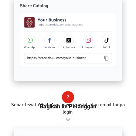
2
Sebar lewat WhatsApp, media sosial, atau email tanpa
Bagikan ke Pelanggan
login.