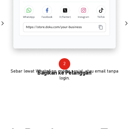
2
Sebar lewat WhatsApp, media sosial, atau email tanpa
Bagikan ke Pelanggan
login.