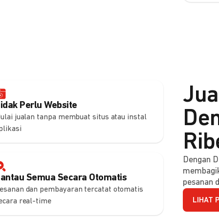
Jua
idak Perlu Website
Den
ulai jualan tanpa membuat situs atau instal
plikasi
Rib
Dengan DO
membagik
antau Semua Secara Otomatis
pesanan d
esanan dan pembayaran tercatat otomatis
LIHAT 
ecara real-time