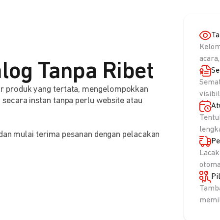
Ta
Kelom
acara,
log Tanpa Ribet
Se
Semat
r produk yang tertata, mengelompokkan
visibi
ecara instan tanpa perlu website atau
At
Tentu
lengk
, dan mulai terima pesanan dengan pelacakan
Pe
Lacak
otoma
Pi
Tamba
memil