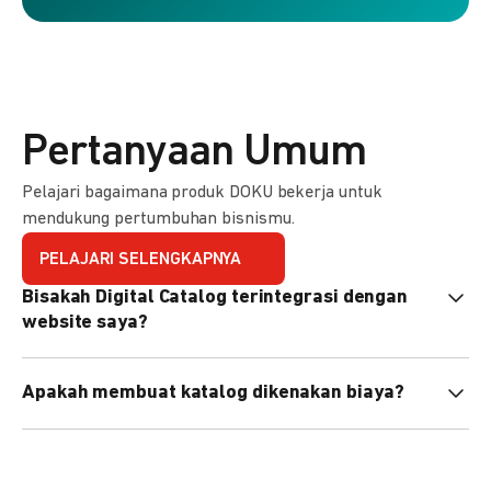
Pertanyaan Umum
Pelajari bagaimana produk DOKU bekerja untuk
mendukung pertumbuhan bisnismu.
PELAJARI SELENGKAPNYA
Bisakah Digital Catalog terintegrasi dengan
website saya?
Tidak langsung, tapi Anda bisa membagikan link katalog
Apakah membuat katalog dikenakan biaya?
atau menyematkan QR code di website Anda.
Tidak, pembuatan katalog gratis. Biaya hanya dikenakan
untuk transaksi yang berhasil.