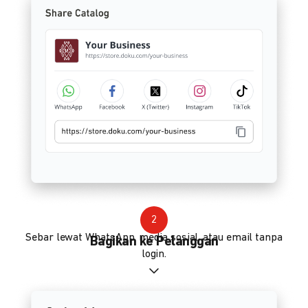
2
Sebar lewat WhatsApp, media sosial, atau email tanpa
Bagikan ke Pelanggan
login.