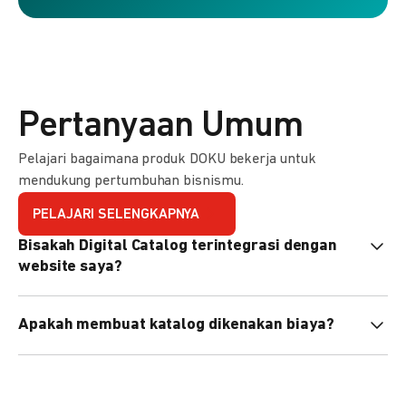
Pertanyaan Umum
Pelajari bagaimana produk DOKU bekerja untuk
mendukung pertumbuhan bisnismu.
PELAJARI SELENGKAPNYA
Bisakah Digital Catalog terintegrasi dengan
website saya?
Tidak langsung, tapi Anda bisa membagikan link katalog
Apakah membuat katalog dikenakan biaya?
atau menyematkan QR code di website Anda.
Tidak, pembuatan katalog gratis. Biaya hanya dikenakan
untuk transaksi yang berhasil.