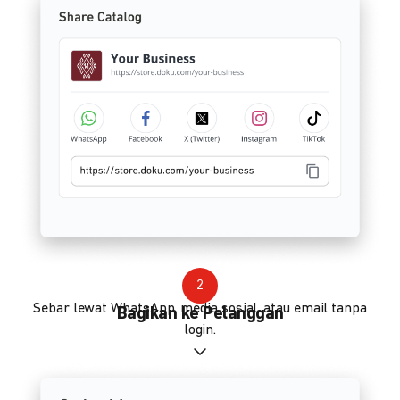
2
Sebar lewat WhatsApp, media sosial, atau email tanpa
Bagikan ke Pelanggan
login.