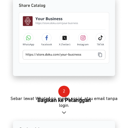
2
Sebar lewat WhatsApp, media sosial, atau email tanpa
Bagikan ke Pelanggan
login.