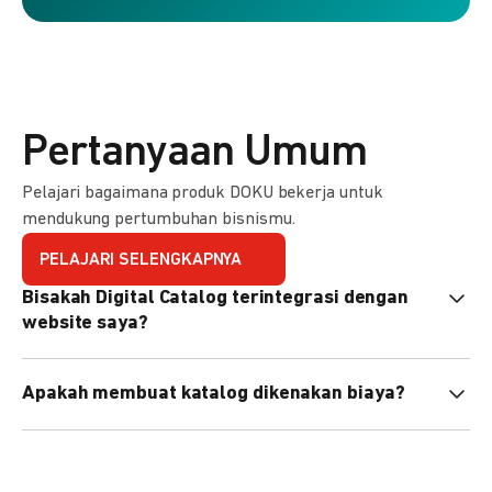
Pertanyaan Umum
Pelajari bagaimana produk DOKU bekerja untuk
mendukung pertumbuhan bisnismu.
PELAJARI SELENGKAPNYA
Bisakah Digital Catalog terintegrasi dengan
website saya?
Tidak langsung, tapi Anda bisa membagikan link katalog
Apakah membuat katalog dikenakan biaya?
atau menyematkan QR code di website Anda.
Tidak, pembuatan katalog gratis. Biaya hanya dikenakan
untuk transaksi yang berhasil.