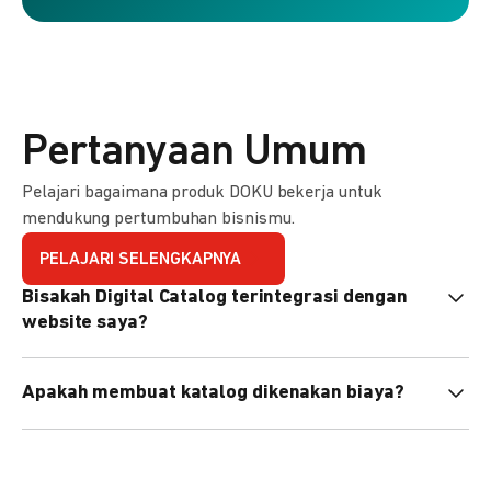
Pertanyaan Umum
Pelajari bagaimana produk DOKU bekerja untuk
mendukung pertumbuhan bisnismu.
PELAJARI SELENGKAPNYA
Bisakah Digital Catalog terintegrasi dengan
website saya?
Tidak langsung, tapi Anda bisa membagikan link katalog
Apakah membuat katalog dikenakan biaya?
atau menyematkan QR code di website Anda.
Tidak, pembuatan katalog gratis. Biaya hanya dikenakan
untuk transaksi yang berhasil.