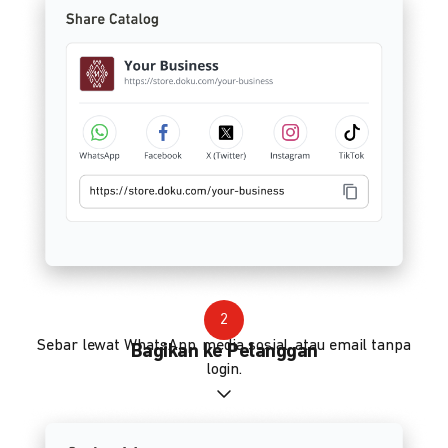
2
Sebar lewat WhatsApp, media sosial, atau email tanpa
Bagikan ke Pelanggan
login.