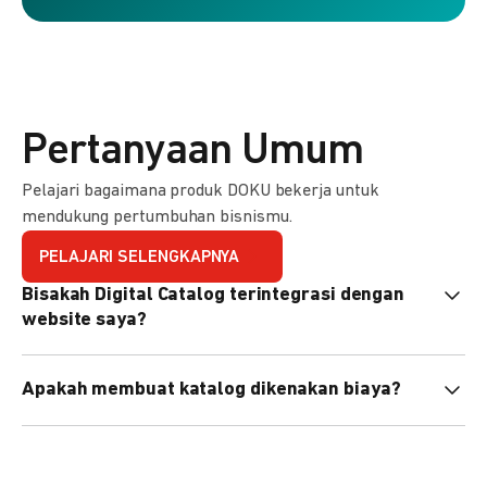
Pertanyaan Umum
Pelajari bagaimana produk DOKU bekerja untuk
mendukung pertumbuhan bisnismu.
PELAJARI SELENGKAPNYA
Bisakah Digital Catalog terintegrasi dengan
website saya?
Tidak langsung, tapi Anda bisa membagikan link katalog
Apakah membuat katalog dikenakan biaya?
atau menyematkan QR code di website Anda.
Tidak, pembuatan katalog gratis. Biaya hanya dikenakan
untuk transaksi yang berhasil.