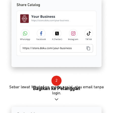
2
Sebar lewat WhatsApp, media sosial, atau email tanpa
Bagikan ke Pelanggan
login.