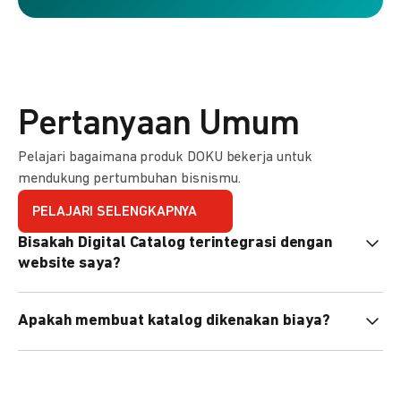
Pertanyaan Umum
Pelajari bagaimana produk DOKU bekerja untuk
mendukung pertumbuhan bisnismu.
PELAJARI SELENGKAPNYA
Bisakah Digital Catalog terintegrasi dengan
website saya?
Tidak langsung, tapi Anda bisa membagikan link katalog
Apakah membuat katalog dikenakan biaya?
atau menyematkan QR code di website Anda.
Tidak, pembuatan katalog gratis. Biaya hanya dikenakan
untuk transaksi yang berhasil.