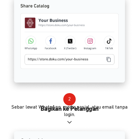
2
Sebar lewat WhatsApp, media sosial, atau email tanpa
Bagikan ke Pelanggan
login.