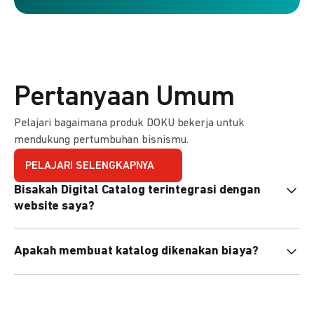
Pertanyaan Umum
Pelajari bagaimana produk DOKU bekerja untuk
mendukung pertumbuhan bisnismu.
PELAJARI SELENGKAPNYA
Bisakah Digital Catalog terintegrasi dengan
website saya?
Tidak langsung, tapi Anda bisa membagikan link katalog
Apakah membuat katalog dikenakan biaya?
atau menyematkan QR code di website Anda.
Tidak, pembuatan katalog gratis. Biaya hanya dikenakan
untuk transaksi yang berhasil.