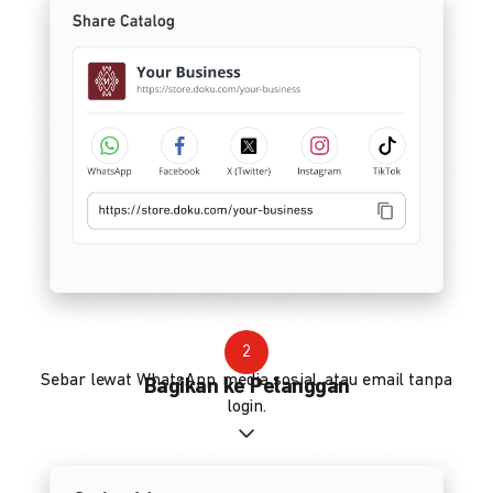
2
Sebar lewat WhatsApp, media sosial, atau email tanpa
Bagikan ke Pelanggan
login.