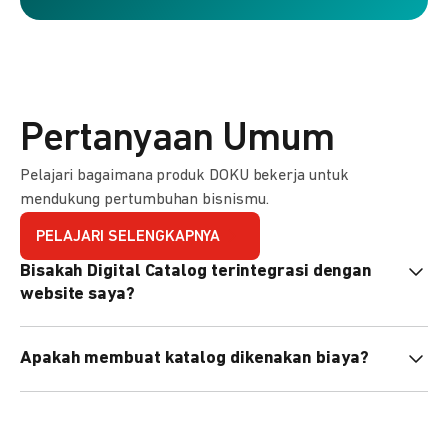
Pertanyaan Umum
Pelajari bagaimana produk DOKU bekerja untuk
mendukung pertumbuhan bisnismu.
PELAJARI SELENGKAPNYA
Bisakah Digital Catalog terintegrasi dengan
website saya?
Tidak langsung, tapi Anda bisa membagikan link katalog
Apakah membuat katalog dikenakan biaya?
atau menyematkan QR code di website Anda.
Tidak, pembuatan katalog gratis. Biaya hanya dikenakan
untuk transaksi yang berhasil.