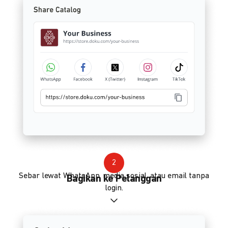
2
Sebar lewat WhatsApp, media sosial, atau email tanpa
Bagikan ke Pelanggan
login.