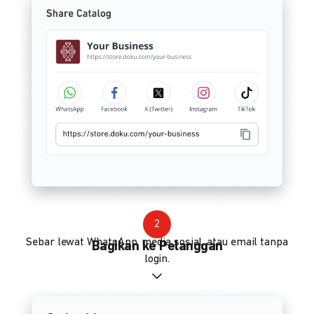
2
Sebar lewat WhatsApp, media sosial, atau email tanpa
Bagikan ke Pelanggan
login.