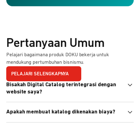
Pertanyaan Umum
Pelajari bagaimana produk DOKU bekerja untuk
mendukung pertumbuhan bisnismu.
PELAJARI SELENGKAPNYA
Bisakah Digital Catalog terintegrasi dengan
website saya?
Tidak langsung, tapi Anda bisa membagikan link katalog
Apakah membuat katalog dikenakan biaya?
atau menyematkan QR code di website Anda.
Tidak, pembuatan katalog gratis. Biaya hanya dikenakan
untuk transaksi yang berhasil.