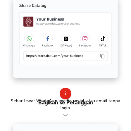
2
Sebar lewat WhatsApp, media sosial, atau email tanpa
Bagikan ke Pelanggan
login.