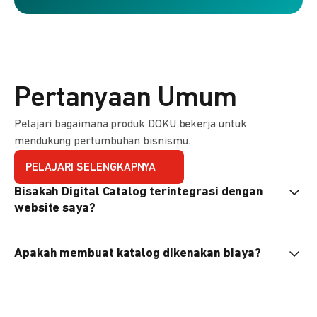
Pertanyaan Umum
Pelajari bagaimana produk DOKU bekerja untuk
mendukung pertumbuhan bisnismu.
PELAJARI SELENGKAPNYA
Bisakah Digital Catalog terintegrasi dengan
website saya?
Tidak langsung, tapi Anda bisa membagikan link katalog
Apakah membuat katalog dikenakan biaya?
atau menyematkan QR code di website Anda.
Tidak, pembuatan katalog gratis. Biaya hanya dikenakan
untuk transaksi yang berhasil.