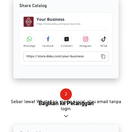
2
Sebar lewat WhatsApp, media sosial, atau email tanpa
Bagikan ke Pelanggan
login.