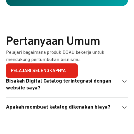
Pertanyaan Umum
Pelajari bagaimana produk DOKU bekerja untuk
mendukung pertumbuhan bisnismu.
PELAJARI SELENGKAPNYA
Bisakah Digital Catalog terintegrasi dengan
website saya?
Tidak langsung, tapi Anda bisa membagikan link katalog
Apakah membuat katalog dikenakan biaya?
atau menyematkan QR code di website Anda.
Tidak, pembuatan katalog gratis. Biaya hanya dikenakan
untuk transaksi yang berhasil.