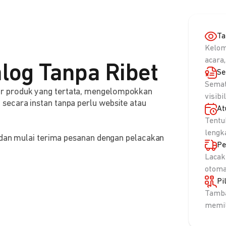
Ta
Kelom
acara,
log Tanpa Ribet
Se
Semat
r produk yang tertata, mengelompokkan
visibi
ecara instan tanpa perlu website atau
At
Tentu
lengk
, dan mulai terima pesanan dengan pelacakan
Pe
Lacak
otoma
Pi
Tamba
memil