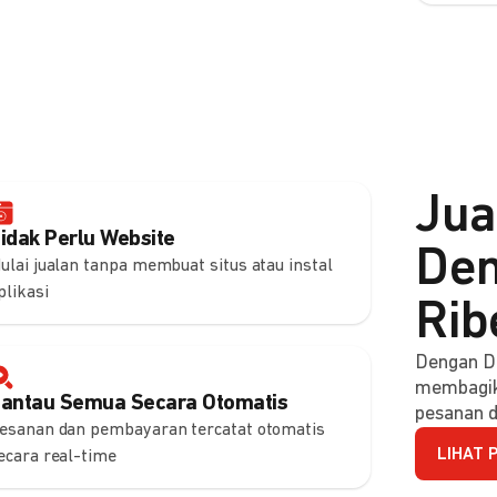
Jua
idak Perlu Website
Den
ulai jualan tanpa membuat situs atau instal
plikasi
Rib
Dengan DO
membagik
antau Semua Secara Otomatis
pesanan d
esanan dan pembayaran tercatat otomatis
LIHAT 
ecara real-time