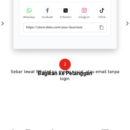
2
Sebar lewat WhatsApp, media sosial, atau email tanpa
Bagikan ke Pelanggan
login.