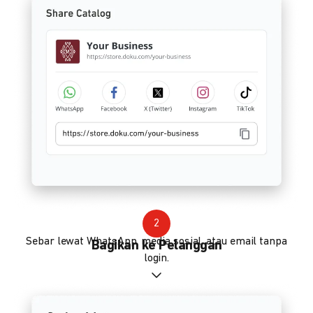
2
Sebar lewat WhatsApp, media sosial, atau email tanpa
Bagikan ke Pelanggan
login.