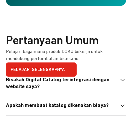
Pertanyaan Umum
Pelajari bagaimana produk DOKU bekerja untuk
mendukung pertumbuhan bisnismu.
PELAJARI SELENGKAPNYA
Bisakah Digital Catalog terintegrasi dengan
website saya?
Tidak langsung, tapi Anda bisa membagikan link katalog
Apakah membuat katalog dikenakan biaya?
atau menyematkan QR code di website Anda.
Tidak, pembuatan katalog gratis. Biaya hanya dikenakan
untuk transaksi yang berhasil.