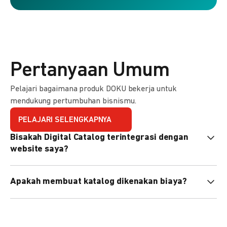
Pertanyaan Umum
Pelajari bagaimana produk DOKU bekerja untuk
mendukung pertumbuhan bisnismu.
PELAJARI SELENGKAPNYA
Bisakah Digital Catalog terintegrasi dengan
website saya?
Tidak langsung, tapi Anda bisa membagikan link katalog
Apakah membuat katalog dikenakan biaya?
atau menyematkan QR code di website Anda.
Tidak, pembuatan katalog gratis. Biaya hanya dikenakan
untuk transaksi yang berhasil.