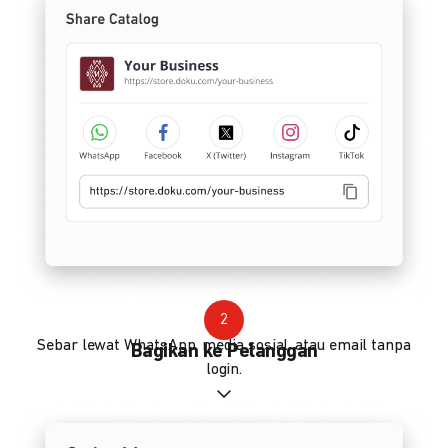
2
Sebar lewat WhatsApp, media sosial, atau email tanpa
Bagikan ke Pelanggan
login.