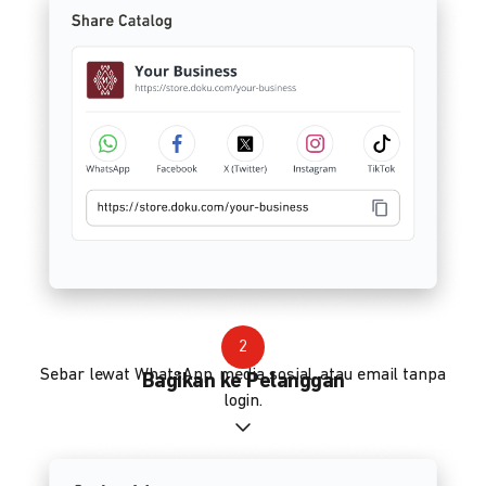
2
Sebar lewat WhatsApp, media sosial, atau email tanpa
Bagikan ke Pelanggan
login.