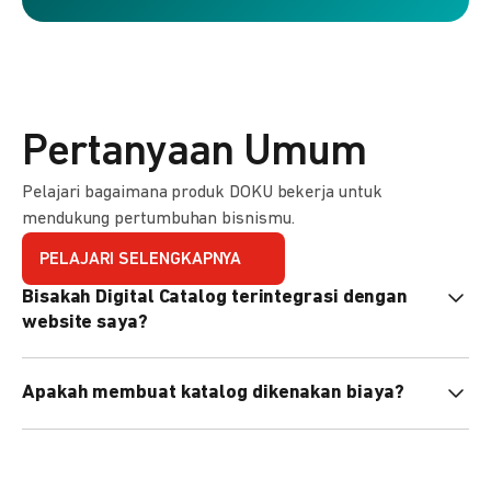
Pertanyaan Umum
Pelajari bagaimana produk DOKU bekerja untuk
mendukung pertumbuhan bisnismu.
PELAJARI SELENGKAPNYA
Bisakah Digital Catalog terintegrasi dengan
website saya?
Tidak langsung, tapi Anda bisa membagikan link katalog
Apakah membuat katalog dikenakan biaya?
atau menyematkan QR code di website Anda.
Tidak, pembuatan katalog gratis. Biaya hanya dikenakan
untuk transaksi yang berhasil.