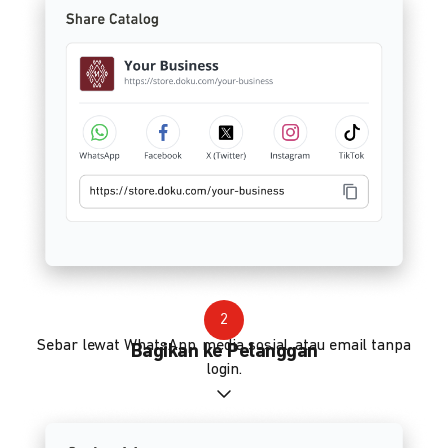
2
Sebar lewat WhatsApp, media sosial, atau email tanpa
Bagikan ke Pelanggan
login.