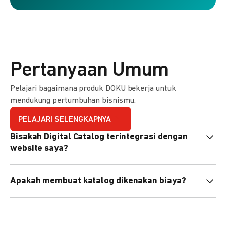
Pertanyaan Umum
Pelajari bagaimana produk DOKU bekerja untuk
mendukung pertumbuhan bisnismu.
PELAJARI SELENGKAPNYA
Bisakah Digital Catalog terintegrasi dengan
website saya?
Tidak langsung, tapi Anda bisa membagikan link katalog
Apakah membuat katalog dikenakan biaya?
atau menyematkan QR code di website Anda.
Tidak, pembuatan katalog gratis. Biaya hanya dikenakan
untuk transaksi yang berhasil.