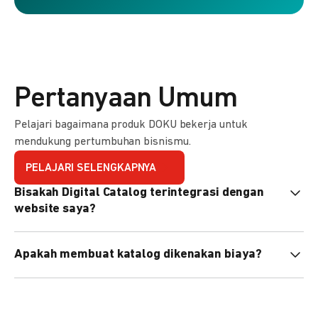
Pertanyaan Umum
Pelajari bagaimana produk DOKU bekerja untuk
mendukung pertumbuhan bisnismu.
PELAJARI SELENGKAPNYA
Bisakah Digital Catalog terintegrasi dengan
website saya?
Tidak langsung, tapi Anda bisa membagikan link katalog
Apakah membuat katalog dikenakan biaya?
atau menyematkan QR code di website Anda.
Tidak, pembuatan katalog gratis. Biaya hanya dikenakan
untuk transaksi yang berhasil.