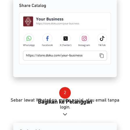
2
Sebar lewat WhatsApp, media sosial, atau email tanpa
Bagikan ke Pelanggan
login.