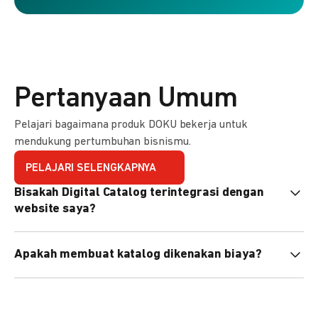
Pertanyaan Umum
Pelajari bagaimana produk DOKU bekerja untuk
mendukung pertumbuhan bisnismu.
PELAJARI SELENGKAPNYA
Bisakah Digital Catalog terintegrasi dengan
website saya?
Tidak langsung, tapi Anda bisa membagikan link katalog
Apakah membuat katalog dikenakan biaya?
atau menyematkan QR code di website Anda.
Tidak, pembuatan katalog gratis. Biaya hanya dikenakan
untuk transaksi yang berhasil.