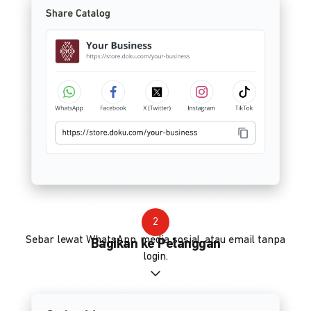
2
Sebar lewat WhatsApp, media sosial, atau email tanpa
Bagikan ke Pelanggan
login.