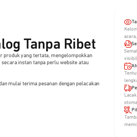
Ta
Kelom
acara,
log Tanpa Ribet
Se
Semat
r produk yang tertata, mengelompokkan
visibi
ecara instan tanpa perlu website atau
At
Tentu
lengk
, dan mulai terima pesanan dengan pelacakan
Pe
Lacak
otoma
Pi
Tamba
memil