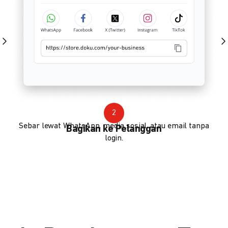
2
Sebar lewat WhatsApp, media sosial, atau email tanpa
Bagikan ke Pelanggan
login.