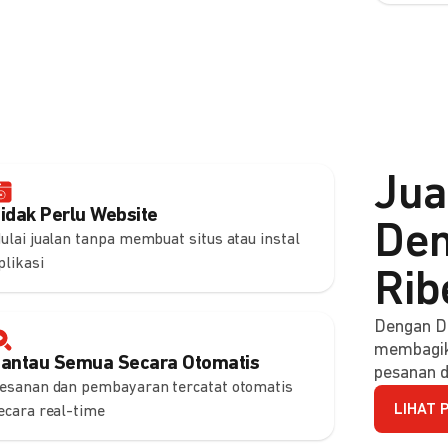
Jua
idak Perlu Website
Den
ulai jualan tanpa membuat situs atau instal
plikasi
Rib
Dengan DO
membagik
antau Semua Secara Otomatis
pesanan d
esanan dan pembayaran tercatat otomatis
LIHAT 
ecara real-time