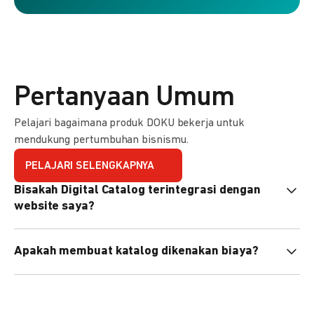
Pertanyaan Umum
Pelajari bagaimana produk DOKU bekerja untuk
mendukung pertumbuhan bisnismu.
PELAJARI SELENGKAPNYA
Bisakah Digital Catalog terintegrasi dengan
website saya?
Tidak langsung, tapi Anda bisa membagikan link katalog
Apakah membuat katalog dikenakan biaya?
atau menyematkan QR code di website Anda.
Tidak, pembuatan katalog gratis. Biaya hanya dikenakan
untuk transaksi yang berhasil.