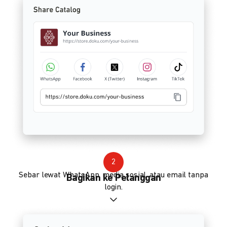
2
Sebar lewat WhatsApp, media sosial, atau email tanpa
Bagikan ke Pelanggan
login.