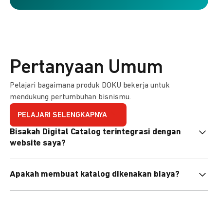
Pertanyaan Umum
Pelajari bagaimana produk DOKU bekerja untuk
mendukung pertumbuhan bisnismu.
PELAJARI SELENGKAPNYA
Bisakah Digital Catalog terintegrasi dengan
website saya?
Tidak langsung, tapi Anda bisa membagikan link katalog
Apakah membuat katalog dikenakan biaya?
atau menyematkan QR code di website Anda.
Tidak, pembuatan katalog gratis. Biaya hanya dikenakan
untuk transaksi yang berhasil.