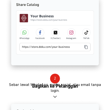
2
Sebar lewat WhatsApp, media sosial, atau email tanpa
Bagikan ke Pelanggan
login.