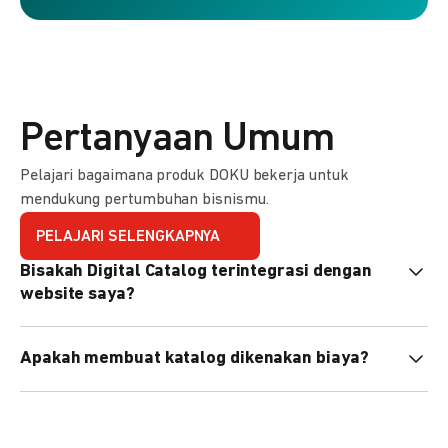
Pertanyaan Umum
Pelajari bagaimana produk DOKU bekerja untuk
mendukung pertumbuhan bisnismu.
PELAJARI SELENGKAPNYA
Bisakah Digital Catalog terintegrasi dengan
website saya?
Tidak langsung, tapi Anda bisa membagikan link katalog
Apakah membuat katalog dikenakan biaya?
atau menyematkan QR code di website Anda.
Tidak, pembuatan katalog gratis. Biaya hanya dikenakan
untuk transaksi yang berhasil.