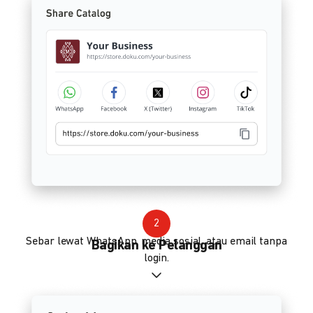
2
Sebar lewat WhatsApp, media sosial, atau email tanpa
Bagikan ke Pelanggan
login.