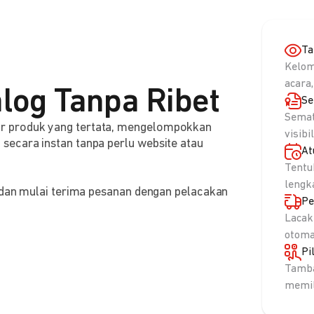
Ta
Kelom
acara,
log Tanpa Ribet
Se
Semat
r produk yang tertata, mengelompokkan
visibi
ecara instan tanpa perlu website atau
At
Tentu
lengk
, dan mulai terima pesanan dengan pelacakan
Pe
Lacak
otoma
Pi
Tamba
memil