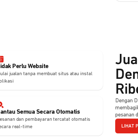
Jua
idak Perlu Website
Den
ulai jualan tanpa membuat situs atau instal
plikasi
Rib
Dengan DO
membagik
antau Semua Secara Otomatis
pesanan d
esanan dan pembayaran tercatat otomatis
LIHAT 
ecara real-time