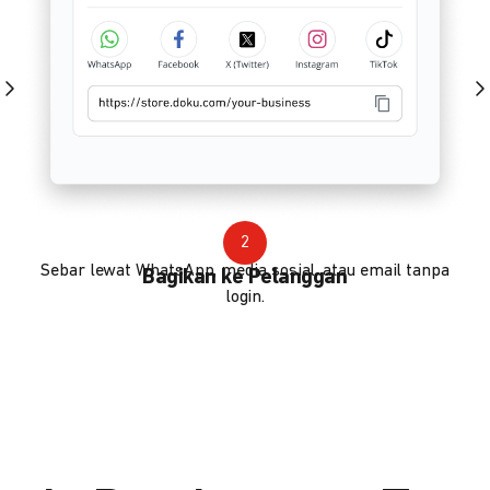
2
Sebar lewat WhatsApp, media sosial, atau email tanpa
Bagikan ke Pelanggan
login.