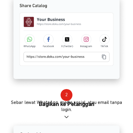
2
Sebar lewat WhatsApp, media sosial, atau email tanpa
Bagikan ke Pelanggan
login.