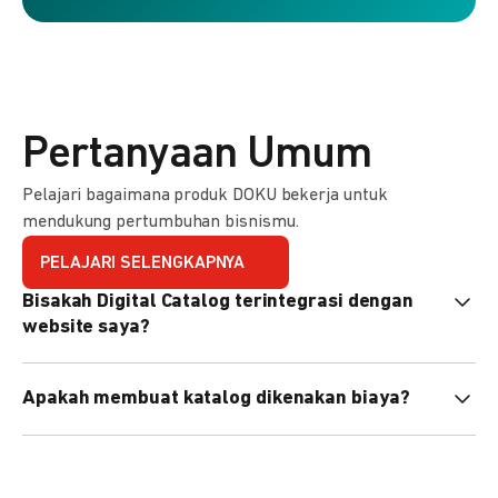
Pertanyaan Umum
Pelajari bagaimana produk DOKU bekerja untuk
mendukung pertumbuhan bisnismu.
PELAJARI SELENGKAPNYA
Bisakah Digital Catalog terintegrasi dengan
website saya?
Tidak langsung, tapi Anda bisa membagikan link katalog
Apakah membuat katalog dikenakan biaya?
atau menyematkan QR code di website Anda.
Tidak, pembuatan katalog gratis. Biaya hanya dikenakan
untuk transaksi yang berhasil.