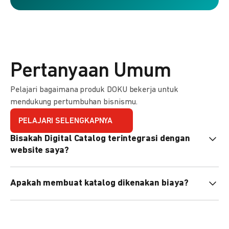
Pertanyaan Umum
Pelajari bagaimana produk DOKU bekerja untuk
mendukung pertumbuhan bisnismu.
PELAJARI SELENGKAPNYA
Bisakah Digital Catalog terintegrasi dengan
website saya?
Tidak langsung, tapi Anda bisa membagikan link katalog
Apakah membuat katalog dikenakan biaya?
atau menyematkan QR code di website Anda.
Tidak, pembuatan katalog gratis. Biaya hanya dikenakan
untuk transaksi yang berhasil.