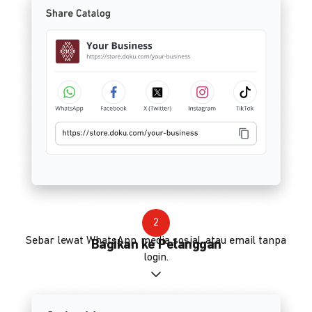
2
Sebar lewat WhatsApp, media sosial, atau email tanpa
Bagikan ke Pelanggan
login.