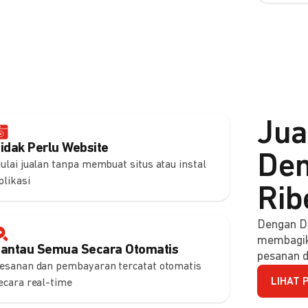
Jua
idak Perlu Website
Den
ulai jualan tanpa membuat situs atau instal
plikasi
Rib
Dengan DO
membagik
antau Semua Secara Otomatis
pesanan d
esanan dan pembayaran tercatat otomatis
LIHAT 
ecara real-time