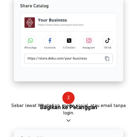
2
Sebar lewat WhatsApp, media sosial, atau email tanpa
Bagikan ke Pelanggan
login.