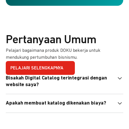
Pertanyaan Umum
Pelajari bagaimana produk DOKU bekerja untuk
mendukung pertumbuhan bisnismu.
PELAJARI SELENGKAPNYA
Bisakah Digital Catalog terintegrasi dengan
website saya?
Tidak langsung, tapi Anda bisa membagikan link katalog
Apakah membuat katalog dikenakan biaya?
atau menyematkan QR code di website Anda.
Tidak, pembuatan katalog gratis. Biaya hanya dikenakan
untuk transaksi yang berhasil.