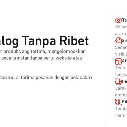
Ta
Kelom
acara,
log Tanpa Ribet
Se
Semat
r produk yang tertata, mengelompokkan
visibi
ecara instan tanpa perlu website atau
At
Tentu
lengk
, dan mulai terima pesanan dengan pelacakan
Pe
Lacak
otoma
Pi
Tamba
memil