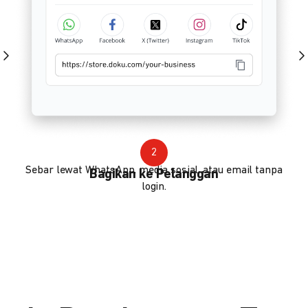
2
Sebar lewat WhatsApp, media sosial, atau email tanpa
Bagikan ke Pelanggan
login.