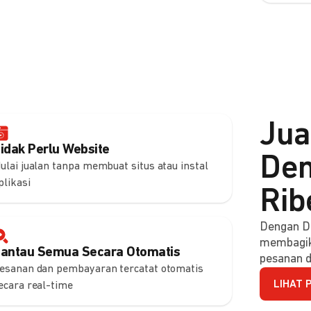
Jua
idak Perlu Website
Den
ulai jualan tanpa membuat situs atau instal
plikasi
Rib
Dengan DO
membagik
antau Semua Secara Otomatis
pesanan d
esanan dan pembayaran tercatat otomatis
LIHAT 
ecara real-time